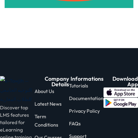
Company
Informations
Download
Details
App
Tutorials
About Us
Documentation
Latest News
Discover top
Privacy Policy
LMS features
Term
tailored for
FAQs
Conditions
eLearning
Support
online training
Our Courses