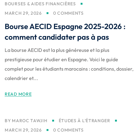
nce
BOURSES & AIDES FINANCIÈRES
Motivation
se
Personal
MARCH 29, 2026
0 COMMENTS
Portfolio
etplace
Bourse AECID Espagne 2025-2026 :
NEW
comment candidater pas à pas
Classic
La bourse AECID est la plus généreuse et la plus
Courses
prestigieuse pour étudier en Espagne. Voici le guide
NEW
complet pour les étudiants marocains : conditions, dossier,
calendrier et...
READ MORE
BY
MAROC TAWJIH
ÉTUDES À L'ÉTRANGER
MARCH 29, 2026
0 COMMENTS