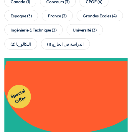
Canada
(1)
Concours
(3)
CPGE
(4)
Espagne
(3)
France
(3)
Grandes Écoles
(4)
Ingénierie & Technique
(3)
Université
(3)
(2)
البكالوريا
(1)
الدراسة في الخارج
Get Instant Access to Our
S
p
e
ci
al
O
f
f
e
Courses!
r
Apply Now