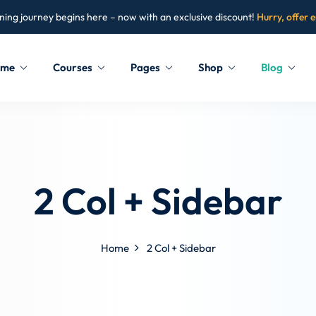
ning journey begins here – now with an exclusive discount!
Hurry, offer 
ome
Courses
Pages
Shop
Blog
Sign in
Sign up
Sign in
2 Col + Sidebar
Don’t have an account?
Sign up
Home
2 Col + Sidebar