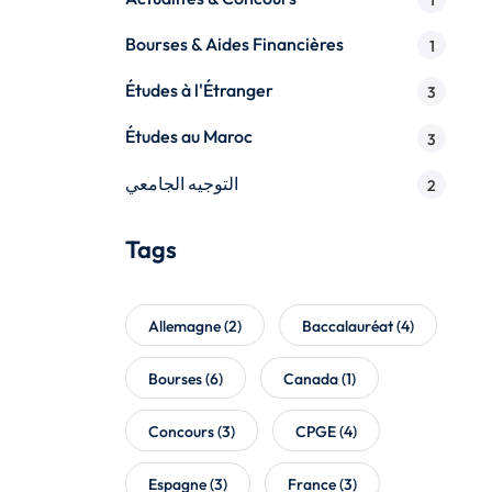
1
Bourses & Aides Financières
1
Études à l'Étranger
3
Études au Maroc
3
التوجيه الجامعي
2
Tags
Allemagne
(2)
Baccalauréat
(4)
Bourses
(6)
Canada
(1)
Concours
(3)
CPGE
(4)
Espagne
(3)
France
(3)