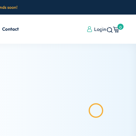
ends soon!
0
Contact
Login