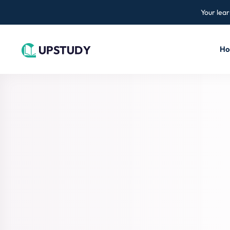
Your lear
H