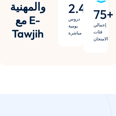
والمهنية
2.4
k+
75
+
مع E-
دروس
إجمالي
يومية
Tawjih
فئات
مباشرة
الامتحان