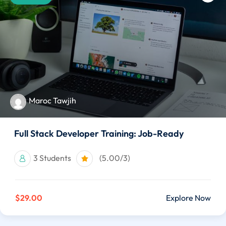
Maroc Tawjih
Full Stack Developer Training: Job-Ready
3 Students
(5.00/3)
$29.00
Explore Now