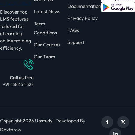
Documentation
Latest News
Discover top
Privacy Policy
LMS features
Term
tailored for
FAQs
Conditions
eLearning
online training
Support
Our Courses
efficiency.
Our Team
Call us free
+91 458 654 528
Copyright 2026 Upstudy | Developed By
Devthrow