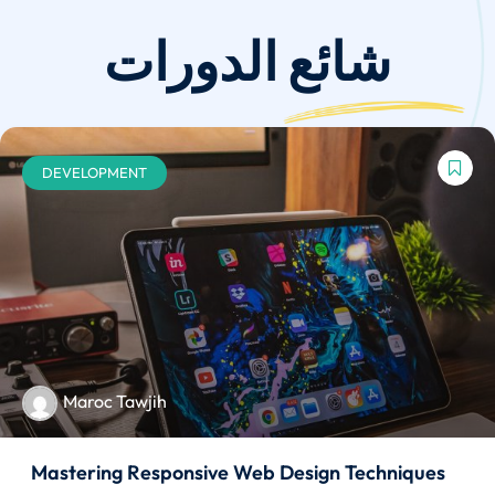
شائع
الدورات
DEVELOPMENT
Maroc Tawjih
Mastering Responsive Web Design Techniques