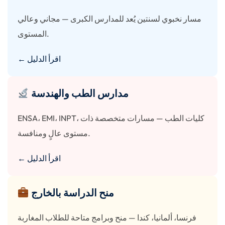
مسار نخبوي لسنتين يُعد للمدارس الكبرى — مجاني وعالي
المستوى.
← اقرأ الدليل
مدارس الطب والهندسة
ENSA، EMI، INPT، كليات الطب — مسارات متخصصة ذات
مستوى عالٍ ومنافسة.
← اقرأ الدليل
منح الدراسة بالخارج
فرنسا، ألمانيا، كندا — منح وبرامج متاحة للطلاب المغاربة