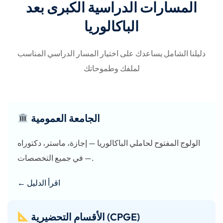
المسارات الدراسية الكبرى بعد
الباكالوريا
دليلنا الشامل يساعدك على اختيار المسار الدراسي المناسب
لملفك وطموحاتك
الجامعة العمومية
الولوج المفتوح لحاملي الباكالوريا — إجازة، ماستر، دكتوراه
— في جميع التخصصات.
← اقرأ الدليل
الأقسام التحضيرية (CPGE)