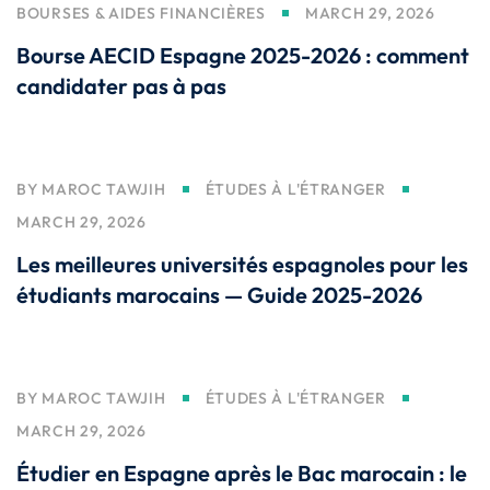
nce
BOURSES & AIDES FINANCIÈRES
MARCH 29, 2026
Motivation
se
Personal
Bourse AECID Espagne 2025-2026 : comment
Portfolio
candidater pas à pas
etplace
NEW
Classic
Courses
BY
MAROC TAWJIH
ÉTUDES À L'ÉTRANGER
MARCH 29, 2026
NEW
Les meilleures universités espagnoles pour les
étudiants marocains — Guide 2025-2026
BY
MAROC TAWJIH
ÉTUDES À L'ÉTRANGER
MARCH 29, 2026
Étudier en Espagne après le Bac marocain : le