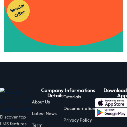
S
p
e
ci
al
O
f
f
e
Courses!
r
Apply Now
Company
Informations
Download
Details
App
Tutorials
About Us
Documentation
Latest News
Discover top
Privacy Policy
LMS features
Term